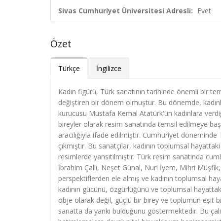
Sivas Cumhuriyet Üniversitesi Adresli:
Evet
Özet
Türkçe
İngilizce
Kadın figürü, Türk sanatının tarihinde önemli bir t
değiştiren bir dönem olmuştur. Bu dönemde, kadınla
kurucusu Mustafa Kemal Atatürk'ün kadınlara verdiği
bireyler olarak resim sanatında temsil edilmeye başl
aracılığıyla ifade edilmiştir. Cumhuriyet döneminde
çıkmıştır. Bu sanatçılar, kadının toplumsal hayattaki 
resimlerde yansıtılmıştır. Türk resim sanatında cum
İbrahim Çallı, Neşet Günal, Nuri İyem, Mihri Müşfik, 
perspektiflerden ele almış ve kadının toplumsal hayat
kadının gücünü, özgürlüğünü ve toplumsal hayattaki
obje olarak değil, güçlü bir birey ve toplumun eşit b
sanatta da yankı bulduğunu göstermektedir. Bu çalış