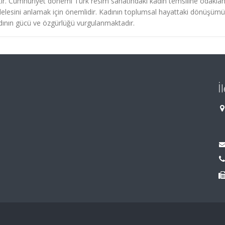
tir. Cumhuriyet dönemi Türk resim sanatındaki kadın temsiline odakla
lesini anlamak için önemlidir. Kadının toplumsal hayattaki dönüşümü
dının gücü ve özgürlüğü vurgulanmaktadır.
İ