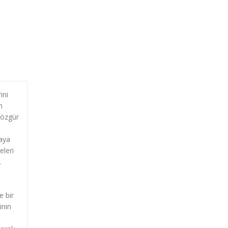
ini
n
 özgür
taya
eleri
.
e bir
inin