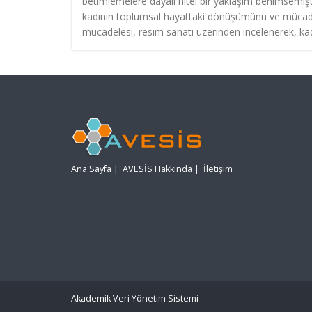
betimlemelere dayalı nitel bir yaklaşım benimsemiş
kadının toplumsal hayattaki dönüşümünü ve mücade
mücadelesi, resim sanatı üzerinden incelenerek, ka
Ana Sayfa
|
AVESİS Hakkında
|
İletişim
Akademik Veri Yönetim Sistemi