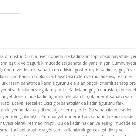
ema olmuştur. Cumhuriyet dönemi ise kadınların toplumsal hayattaki yer
rın eşitlik ve özgürlük mücadelesi sanata da yansımıştır. Cumhuriyeti
 önem ve destek, sanatta da etkisini göstermiştir. Kadınlar, güçlü ve
anmıştır. Kadının toplumsal hayattaki rolleri ve mücadelesi, resimler
 Türk resim sanatında kadın figürünü ele alan birçok önemli sanatçı or
yerini ve haklarını vurgulamışlardır. Kadınların güçlü duruşları, mücadel
huriyet döneminde kadın figürünü ele alan birçok önemli sanatçı vardır
Nazlı Ecevit, Nezaket Ekici gibi sanatçılar da kadın figürünü farklı
taki yerine dair çeşitli mesajlar vermişlerdir. Bu sanatçıların eserleri,
 yerini vurgulamıştır. Cumhuriyet dönemi Türk sanatında kadın, sadec
ir üyesi olarak resmedilmiştir. Bu da kadın hakları ve eşitliği mücadeles
ma, tarihsel araştırma yöntemi kullanılarak gerçekleştirilmiş ve