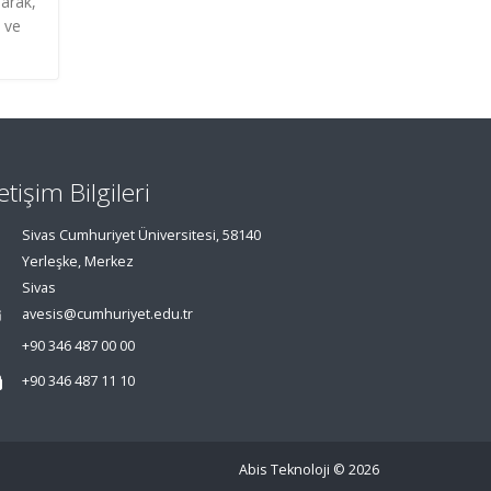
narak,
 ve
letişim Bilgileri
Sivas Cumhuriyet Üniversitesi, 58140
Yerleşke, Merkez
Sivas
avesis@cumhuriyet.edu.tr
+90 346 487 00 00
+90 346 487 11 10
Abis Teknoloji
© 2026