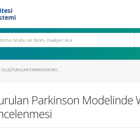
tesi
stemi
 OLUŞTURULAN PARKINSON MO...
urulan Parkinson Modelinde 
İncelenmesi