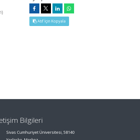
i)
Atıf İçin Kopyala
letişim Bilgileri
Sivas Cumhuriyet Üniversitesi, 58140
Yerleşke, Merkez