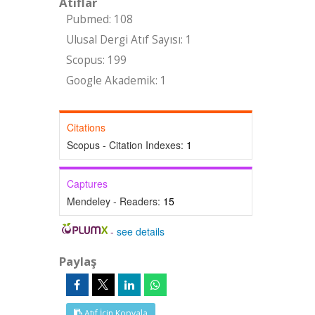
Atıflar
Pubmed: 108
Ulusal Dergi Atıf Sayısı: 1
Scopus: 199
Google Akademik: 1
Citations
Scopus - Citation Indexes:
1
Captures
Mendeley - Readers:
15
-
see details
Paylaş
Atıf İçin Kopyala