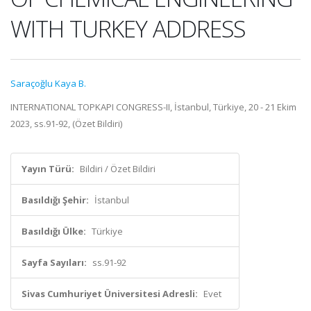
WITH TURKEY ADDRESS
Saraçoğlu Kaya B.
INTERNATIONAL TOPKAPI CONGRESS-II, İstanbul, Türkiye, 20 - 21 Ekim
2023, ss.91-92, (Özet Bildiri)
Yayın Türü:
Bildiri / Özet Bildiri
Basıldığı Şehir:
İstanbul
Basıldığı Ülke:
Türkiye
Sayfa Sayıları:
ss.91-92
Sivas Cumhuriyet Üniversitesi Adresli:
Evet