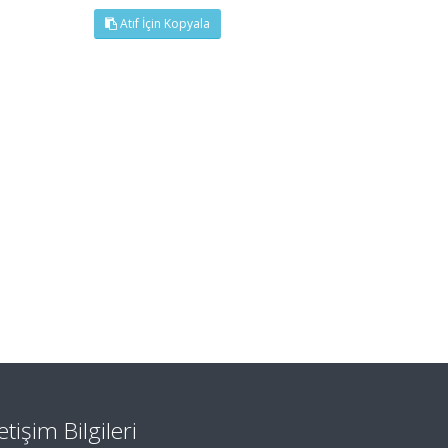
Atıf İçin Kopyala
letişim Bilgileri