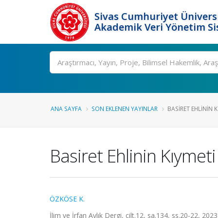
Sivas Cumhuriyet Üniversi
Akademik Veri Yönetim Si
Ara
ANA SAYFA
SON EKLENEN YAYINLAR
BASIRET EHLININ K
Basiret Ehlinin Kıymeti
ÖZKÖSE K.
İlim ve İrfan Aylık Dergi, cilt.12, sa.134, ss.20-22, 20