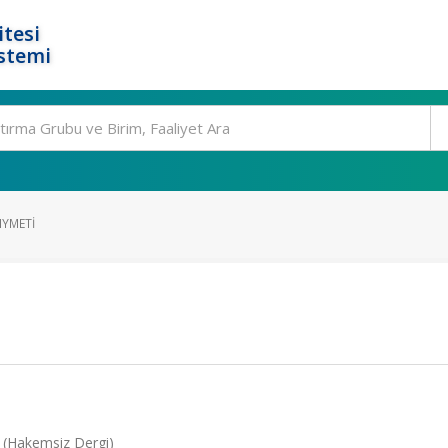
tesi
stemi
IYMETI
23 (Hakemsiz Dergi)