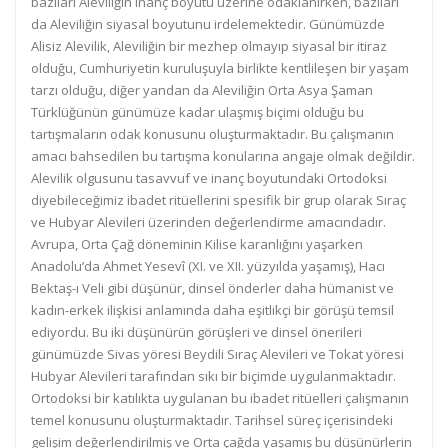
bazıları Aleviliğin inanç boyutu üzerine odaklanırken, bazıları
da Aleviliğin siyasal boyutunu irdelemektedir. Günümüzde
Alisiz Alevilik, Aleviliğin bir mezhep olmayıp siyasal bir itiraz
olduğu, Cumhuriyetin kuruluşuyla birlikte kentlileşen bir yaşam
tarzı olduğu, diğer yandan da Aleviliğin Orta Asya Şaman
Türklüğünün günümüze kadar ulaşmış biçimi olduğu bu
tartışmaların odak konusunu oluşturmaktadır. Bu çalışmanın
amacı bahsedilen bu tartışma konularına angaje olmak değildir.
Alevilik olgusunu tasavvuf ve inanç boyutundaki Ortodoksi
diyebileceğimiz ibadet ritüellerini spesifik bir grup olarak Sıraç
ve Hubyar Alevileri üzerinden değerlendirme amacındadır.
Avrupa, Orta Çağ döneminin Kilise karanlığını yaşarken
Anadolu’da Ahmet Yesevî (XI. ve XII. yüzyılda yaşamış), Hacı
Bektaş-ı Veli gibi düşünür, dinsel önderler daha hümanist ve
kadın-erkek ilişkisi anlamında daha eşitlikçi bir görüşü temsil
ediyordu. Bu iki düşünürün görüşleri ve dinsel önerileri
günümüzde Sivas yöresi Beydili Sıraç Alevileri ve Tokat yöresi
Hubyar Alevileri tarafından sıkı bir biçimde uygulanmaktadır.
Ortodoksi bir katılıkta uygulanan bu ibadet ritüelleri çalışmanın
temel konusunu oluşturmaktadır. Tarihsel süreç içerisindeki
gelişim değerlendirilmiş ve Orta çağda yaşamış bu düşünürlerin