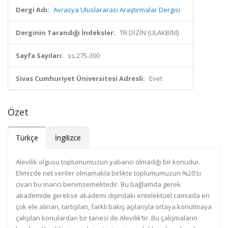
Dergi Adı:
Avrasya Uluslararası Araştırmalar Dergisi
Derginin Tarandığı İndeksler:
TR DİZİN (ULAKBİM)
Sayfa Sayıları:
ss.275-300
Sivas Cumhuriyet Üniversitesi Adresli:
Evet
Özet
Türkçe
İngilizce
Alevilik olgusu toplumumuzun yabancı olmadığı bir konudur.
Elimizde net veriler olmamakla birlikte toplumumuzun %20’si
civarı bu inancı benimsemektedir. Bu bağlamda gerek
akademide gerekse akademi dışındaki entelektüel camiada en
çok ele alınan, tartışılan, farklı bakış açılarıyla ortaya konulmaya
çalışılan konulardan bir tanesi de Alevilik’tir. Bu çalışmaların