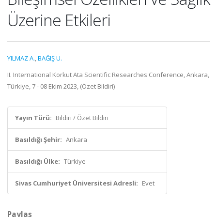
Üzerine Etkileri
YILMAZ A.
,
BAĞIŞ Ü.
II. International Korkut Ata Scientific Researches Conference, Ankara,
Türkiye, 7 - 08 Ekim 2023, (Özet Bildiri)
Yayın Türü:
Bildiri / Özet Bildiri
Basıldığı Şehir:
Ankara
Basıldığı Ülke:
Türkiye
Sivas Cumhuriyet Üniversitesi Adresli:
Evet
Paylaş