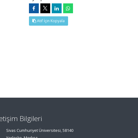
Atıf İçin Kopyala
letişim Bilgileri
Sivas Cumhuriyet Üniversitesi, 58140
Yerleşke, Merkez