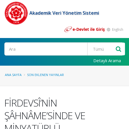
Akademik Veri Yönetim Sistemi
e-Devlet ile Giriş
English
Ara
Detaylı Arama
ANA SAYFA
SON EKLENEN YAYINLAR
FİRDEVSÎ’NİN
ŞÂHNÂME’SİNDE VE
MİNYATÜRLÜ