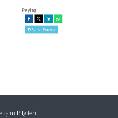
Paylaş
Atıf İçin Kopyala
letişim Bilgileri