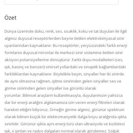
Özet
Dünya üzerinde doku, renk, ses, sıcaklık, koku ve tat duyuları ile ilgili
algımız duyusal reseptörlerden beyne iletilen elektrokimyasal sinir
uyarılarından kaynaklanır. Bu reseptörler, yeryüzündeki farklı enerji
formlarını duyusal nöronlar ile merkezi sinir sistemine iletilen sinir
aksiyon potansiyellerine dönüştürür. Farklı duyu modaliteleri (ses,
ışık, basınç ve benzeri) sinirsel yollardaki ve sinaptik bağlantılardaki
farklılıklardan kaynaklanır. Böylelikle beyin, sinyaller her iki sinirde
de aynı olmasına rağmen, işitme sinirinden gelen sinyaller ses ve
görme sinirinden gelen sinyaller ise görüntü olarak
yorumlar. Bilimsel araçların kullanılmasıyla, duyularımızın yalnızca
dar bir enerji aralığını algılamamıza izin veren enerji filtreleri olarak
hareket ettiğini biliyoruz. Örneğin görme algımız, görünür spektrum
olarak bilinen küçük bir elektromanyetik dalga boyu aralığında ışıkla
sınırlıdır. Görünür ışıkla aynı enerji türü olan ultraviyole ve kızılötesi
ışık, x ışınları ve radyo dalgaları normal olarak görülemez. Soğuk