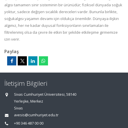
algısı tamamen sinir sisteminin bir ürünüdür; fiziksel dünyada soğuk
yoktur, sadece değişen sıcaklık dereceleri vardır. Bununla birlikte,
soğukalgısı yaşamın devamı için oldukça önemlidir. Dünyaya ilişkin
algımız, her ne kadar duyusal fonksiyonların sınırlamaları ile
filtrelenmiş olsa da çevre ile etkin bir şekilde etkileşime girmemize
izin verir.
Paylaş
İletişim Bilgileri
Sivas Cumhuriyet Üniversitesi, 58140
Yerleşke, Merkez
Sivas
avesis@cumhuriyet.edu.tr
+90 346 487 00 00