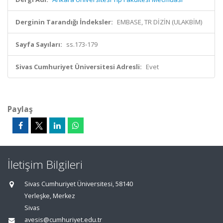
Derginin Tarandığı İndeksler:
EMBASE, TR DİZİN (ULAKBİM)
Sayfa Sayıları:
ss.173-179
Sivas Cumhuriyet Üniversitesi Adresli:
Evet
Paylaş
İletişim Bilgileri
Sivas Cumhuriyet Üniversitesi, 58140
Yerleşke, Merkez
Sivas
avesis@cumhuriyet.edu.tr