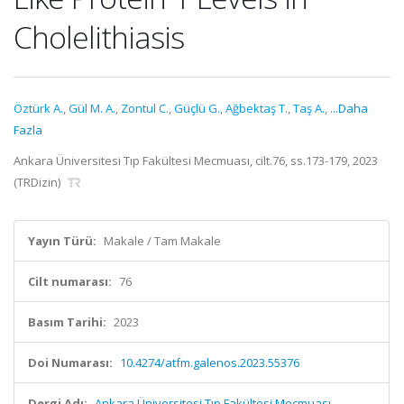
Cholelithiasis
Öztürk A.
,
Gül M. A.
,
Zontul C.
,
Güçlü G.
,
Ağbektaş T.
,
Taş A.
,
...Daha
Fazla
Ankara Üniversitesi Tıp Fakültesi Mecmuası, cilt.76, ss.173-179, 2023
(TRDizin)
Yayın Türü:
Makale / Tam Makale
Cilt numarası:
76
Basım Tarihi:
2023
Doi Numarası:
10.4274/atfm.galenos.2023.55376
Dergi Adı:
Ankara Üniversitesi Tıp Fakültesi Mecmuası