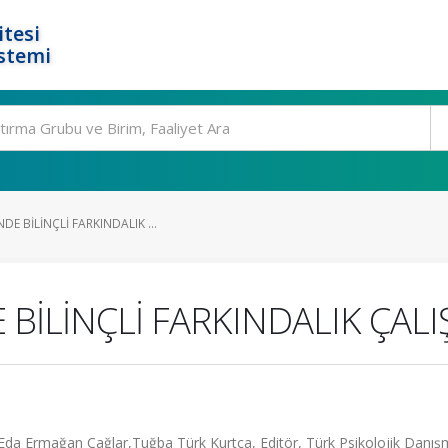
tesi
stemi
E BİLİNÇLİ FARKINDALIK ...
BİLİNÇLİ FARKINDALIK ÇAL
rmağan Çağlar,Tuğba Türk Kurtça, Editör, Türk Psikolojik Danış