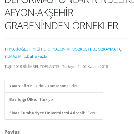
AFYON-AKŞEHİR
GRABENİ’NDEN ÖRNEKLER
TİRYAKİOĞLU İ.
,
YİĞİT C. Ö.
,
YALÇIN M.
,
BOZKUŞ H. B.
,
ÖZKAYMAK Ç.
,
YILMAZ M.
,
...Daha Fazla
TUJK 2018 BİLİMSEL TOPLANTISI, Türkiye, 1 - 02 Kasım 2018
Yayın Türü:
Bildiri / Tam Metin Bildiri
Basıldığı Ülke:
Türkiye
Sivas Cumhuriyet Üniversitesi Adresli:
Evet
Paylaş