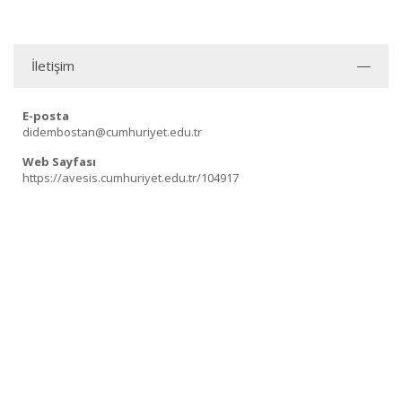
İletişim
E-posta
didembostan@cumhuriyet.edu.tr
Web Sayfası
https://avesis.cumhuriyet.edu.tr/104917