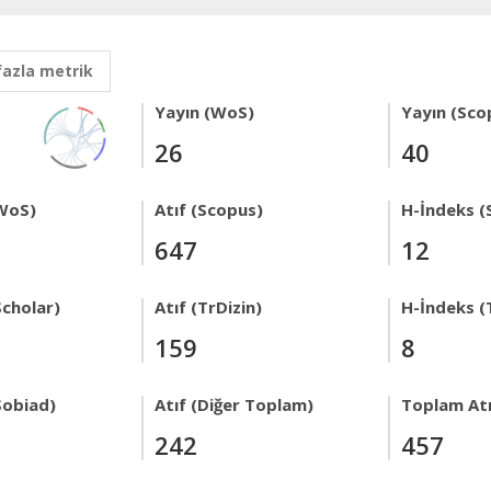
fazla metrik
Yayın (WoS)
Yayın (Sco
26
40
WoS)
Atıf (Scopus)
H-İndeks (
647
12
Scholar)
Atıf (TrDizin)
H-İndeks (
159
8
Sobiad)
Atıf (Diğer Toplam)
Toplam Atı
242
457