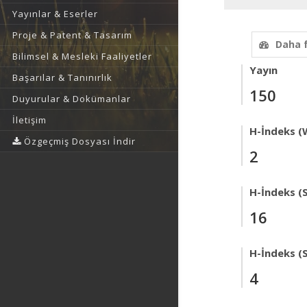
Yayınlar & Eserler
Proje & Patent & Tasarım
Daha 
Bilimsel & Mesleki Faaliyetler
Yayın
Başarılar & Tanınırlık
150
Duyurular & Dokümanlar
İletişim
H-İndeks (
Özgeçmiş Dosyası İndir
2
H-İndeks (
16
H-İndeks (
4