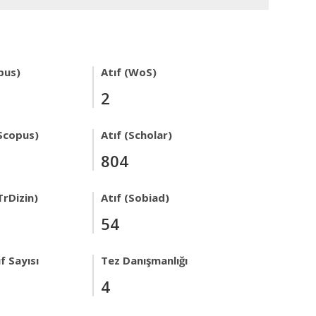
pus)
Atıf (WoS)
2
Scopus)
Atıf (Scholar)
804
TrDizin)
Atıf (Sobiad)
54
f Sayısı
Tez Danışmanlığı
4