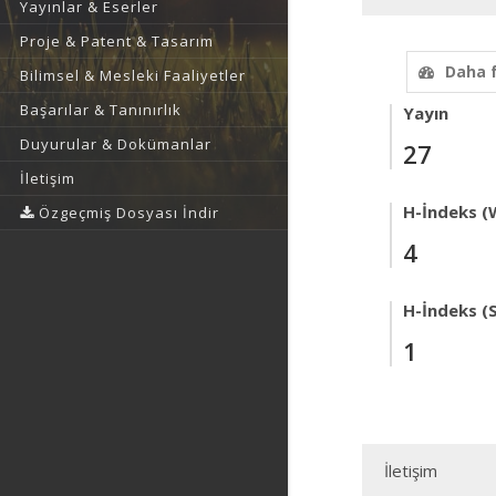
Yayınlar & Eserler
Proje & Patent & Tasarım
Daha 
Bilimsel & Mesleki Faaliyetler
Başarılar & Tanınırlık
Yayın
Duyurular & Dokümanlar
27
İletişim
H-İndeks (
Özgeçmiş Dosyası İndir
4
H-İndeks (
1
İletişim