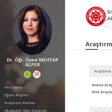
S
A
Araştırm
Dr. Öğr. Üyesi MEHTAP
ALPER
Araştırma 
Avesis Araş
Ana Sayfa
WoS Araştı
Eğitim Bilgileri
Araştırma Alanları
Akademik İdari Deneyim