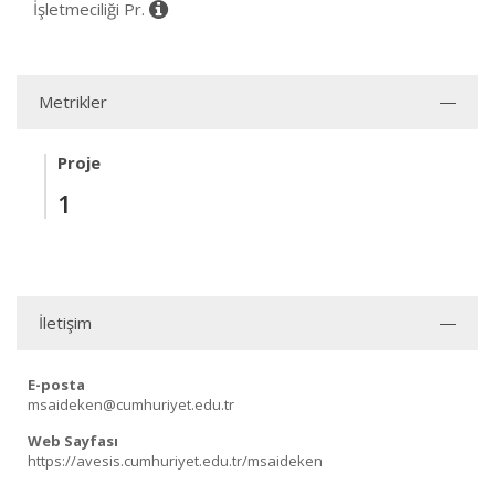
İşletmeciliği Pr.
Metrikler
Proje
1
İletişim
E-posta
msaideken@cumhuriyet.edu.tr
Web Sayfası
https://avesis.cumhuriyet.edu.tr/msaideken