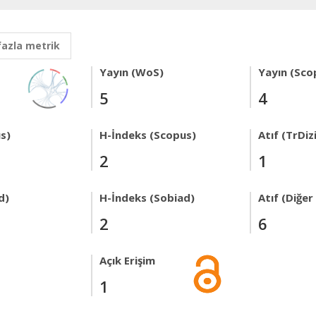
fazla metrik
Yayın (WoS)
Yayın (Sco
5
4
s)
H-İndeks (Scopus)
Atıf (TrDiz
2
1
d)
H-İndeks (Sobiad)
Atıf (Diğe
2
6
Açık Erişim
1