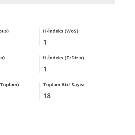
pus)
H-İndeks (WoS)
1
in)
H-İndeks (TrDizin)
1
r Toplam)
Toplam Atıf Sayısı
18