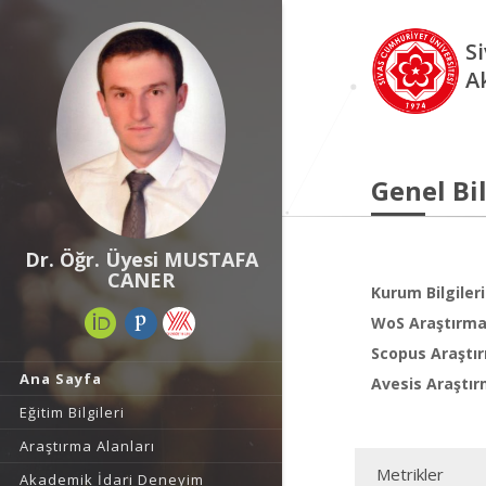
S
A
Genel Bil
Dr. Öğr. Üyesi MUSTAFA
CANER
Kurum Bilgileri
WoS Araştırma 
Scopus Araştır
Ana Sayfa
Avesis Araştır
Eğitim Bilgileri
Araştırma Alanları
Metrikler
Akademik İdari Deneyim