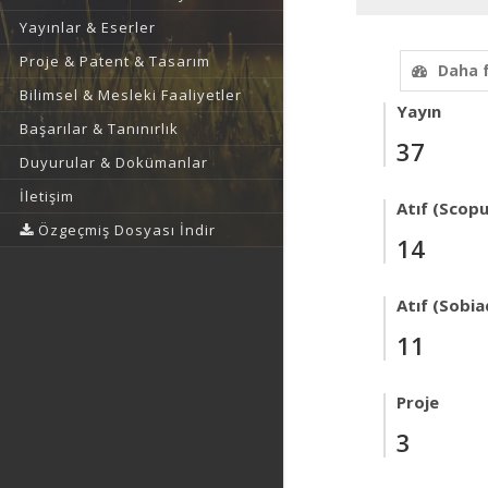
Yayınlar & Eserler
Proje & Patent & Tasarım
Daha 
Bilimsel & Mesleki Faaliyetler
Yayın
Başarılar & Tanınırlık
37
Duyurular & Dokümanlar
İletişim
Atıf (Scopu
Özgeçmiş Dosyası İndir
14
Atıf (Sobia
11
Proje
3