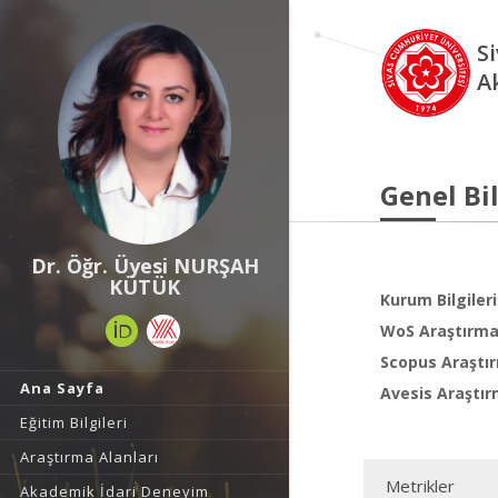
S
A
Genel Bil
Dr. Öğr. Üyesi NURŞAH
KÜTÜK
Kurum Bilgileri
WoS Araştırma 
Scopus Araştır
Ana Sayfa
Avesis Araştır
Eğitim Bilgileri
Araştırma Alanları
Metrikler
Akademik İdari Deneyim