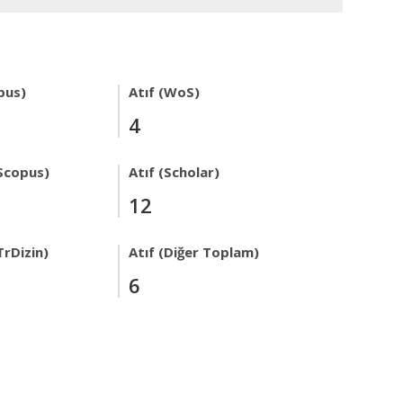
pus)
Atıf (WoS)
4
Scopus)
Atıf (Scholar)
12
TrDizin)
Atıf (Diğer Toplam)
6