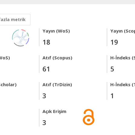
fazla metrik
Yayın (WoS)
Yayın (Sco
18
19
WoS)
Atıf (Scopus)
H-İndeks (
61
5
Scholar)
Atıf (TrDizin)
H-İndeks (
3
1
Açık Erişim
3