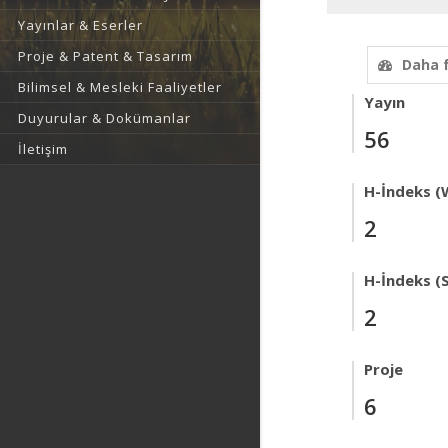
Yayınlar & Eserler
Proje & Patent & Tasarım
Daha 
Bilimsel & Mesleki Faaliyetler
Yayın
Duyurular & Dokümanlar
56
İletişim
H-İndeks (
2
H-İndeks (
2
Proje
6