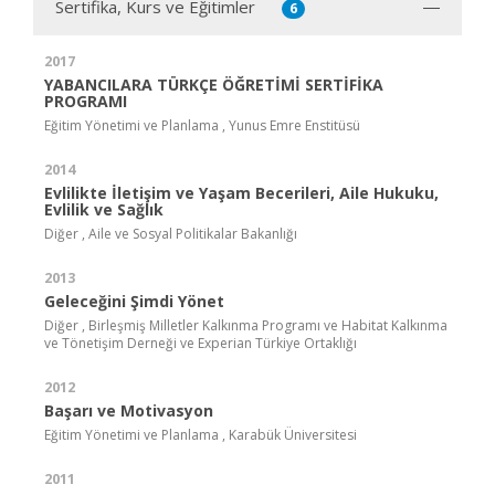
Sertifika, Kurs ve Eğitimler
6
2017
YABANCILARA TÜRKÇE ÖĞRETİMİ SERTİFİKA
PROGRAMI
Eğitim Yönetimi ve Planlama , Yunus Emre Enstitüsü
2014
Evlilikte İletişim ve Yaşam Becerileri, Aile Hukuku,
Evlilik ve Sağlık
Diğer , Aile ve Sosyal Politikalar Bakanlığı
2013
Geleceğini Şimdi Yönet
Diğer , Birleşmiş Milletler Kalkınma Programı ve Habitat Kalkınma
ve Tönetişim Derneği ve Experian Türkiye Ortaklığı
2012
Başarı ve Motivasyon
Eğitim Yönetimi ve Planlama , Karabük Üniversitesi
2011