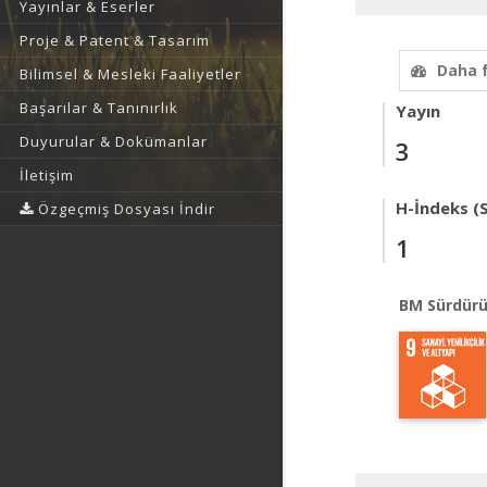
Yayınlar & Eserler
Proje & Patent & Tasarım
Daha 
Bilimsel & Mesleki Faaliyetler
Başarılar & Tanınırlık
Yayın
Duyurular & Dokümanlar
3
İletişim
H-İndeks (
Özgeçmiş Dosyası İndir
1
BM Sürdürü