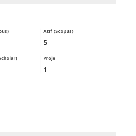
pus)
Atıf (Scopus)
5
Scholar)
Proje
1