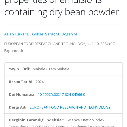
containing dry bean powder
Aslan Türker D.
,
Göksel Saraç M.
,
Doğan M.
EUROPEAN FOOD RESEARCH AND TECHNOLOGY, ss.1-10, 2024 (SCI-
Expanded)
Yayın Türü:
Makale / Tam Makale
Basım Tarihi:
2024
Doi Numarası:
10.1007/s00217-024-04566-0
Dergi Adı:
EUROPEAN FOOD RESEARCH AND TECHNOLOGY
Derginin Tarandığı İndeksler:
Science Citation Index
Expanded (SCI-EXPANDED), Scopus, Academic Search Premier,