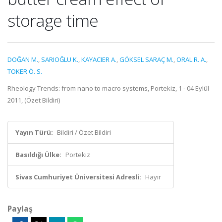
storage time
DOĞAN M.
,
SARIOĞLU K.
,
KAYACIER A.
,
GÖKSEL SARAÇ M.
,
ORAL R. A.
,
TOKER Ö. S.
Rheology Trends: from nano to macro systems, Portekiz, 1 - 04 Eylül
2011, (Özet Bildiri)
Yayın Türü:
Bildiri / Özet Bildiri
Basıldığı Ülke:
Portekiz
Sivas Cumhuriyet Üniversitesi Adresli:
Hayır
Paylaş