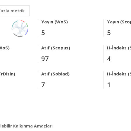
fazla metrik
Yayın (WoS)
Yayın (Sco
5
5
WoS)
Atıf (Scopus)
H-İndeks (
97
4
rDizin)
Atıf (Sobiad)
H-İndeks (
7
1
lebilir Kalkınma Amaçları