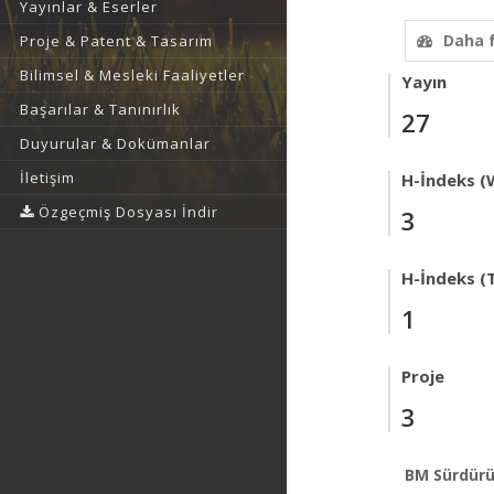
Yayınlar & Eserler
Daha 
Proje & Patent & Tasarım
Bilimsel & Mesleki Faaliyetler
Yayın
Başarılar & Tanınırlık
27
Duyurular & Dokümanlar
İletişim
H-İndeks (
Özgeçmiş Dosyası İndir
3
H-İndeks (T
1
Proje
3
BM Sürdürü