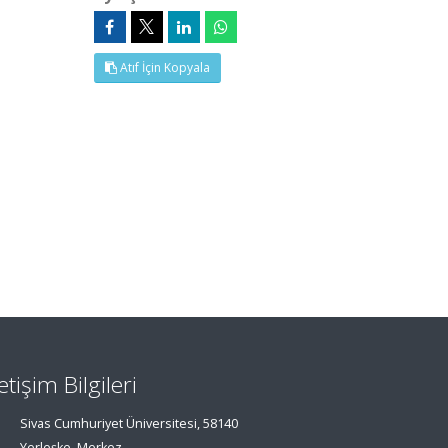
Atıf İçin Kopyala
letişim Bilgileri
Sivas Cumhuriyet Üniversitesi, 58140
Yerleşke, Merkez