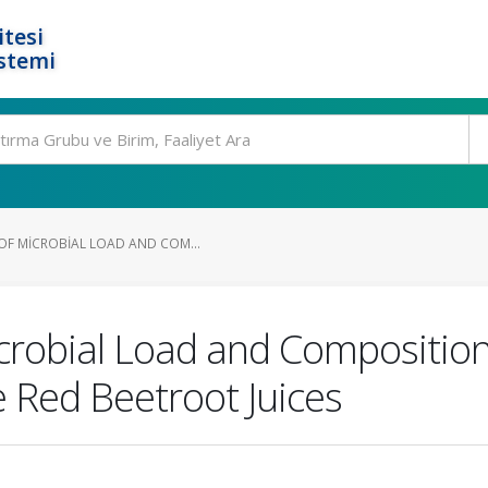
tesi
stemi
OF MICROBIAL LOAD AND COM...
robial Load and Composition
 Red Beetroot Juices