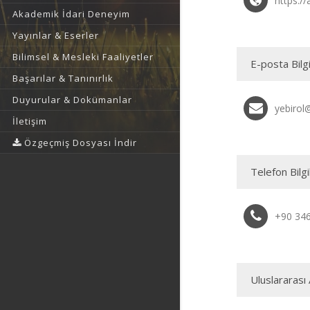
https://
Akademik İdari Deneyim
Yayınlar & Eserler
Bilimsel & Mesleki Faaliyetler
E-posta Bilgi
Başarılar & Tanınırlık
Duyurular & Dokümanlar
yebirol
İletişim
Özgeçmiş Dosyası İndir
Telefon Bilgi
+90 34
Uluslararası 