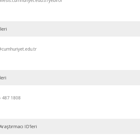
avesis.cumhuriyet.edu.tr/yebirol
leri
@cumhuriyet.edu.tr
leri
6 487 1808
Araştırmacı ID'leri