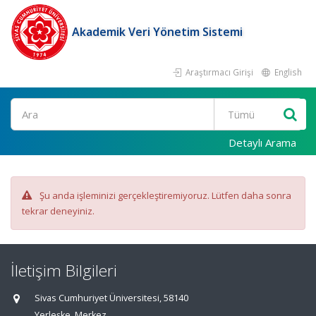
Akademik Veri Yönetim Sistemi
Araştırmacı Girişi
English
Ara
Detaylı Arama
Şu anda işleminizi gerçekleştiremiyoruz. Lütfen daha sonra
tekrar deneyiniz.
İletişim Bilgileri
Sivas Cumhuriyet Üniversitesi, 58140
Yerleşke, Merkez