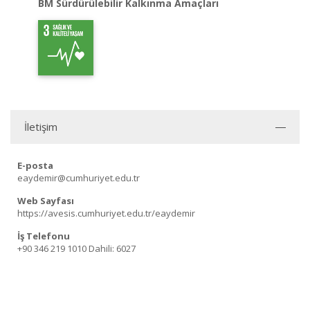
BM Sürdürülebilir Kalkınma Amaçları
İletişim
E-posta
eaydemir@cumhuriyet.edu.tr
Web Sayfası
https://avesis.cumhuriyet.edu.tr/eaydemir
İş Telefonu
+90 346 219 1010
Dahili: 6027