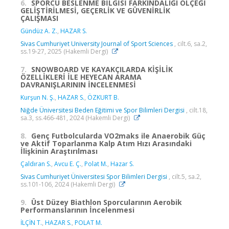
6.
SPORCU BESLENME BİLGİSİ FARKINDALIĞI ÖLÇEĞİ
GELİŞTİRİLMESİ, GEÇERLİK VE GÜVENİRLİK
ÇALIŞMASI
Gündüz A. Z.
,
HAZAR S.
Sivas Cumhuriyet University Journal of Sport Sciences
, cilt.6, sa.2,
ss.19-27, 2025 (Hakemli Dergi)
7.
SNOWBOARD VE KAYAKÇILARDA KİŞİLİK
ÖZELLİKLERİ İLE HEYECAN ARAMA
DAVRANIŞLARININ İNCELENMESİ
Kurşun N. Ş.
,
HAZAR S.
,
ÖZKURT B.
Niğde Üniversitesi Beden Eğitimi ve Spor Bilimleri Dergisi
, cilt.18,
sa.3, ss.466-481, 2024 (Hakemli Dergi)
8.
Genç Futbolcularda VO2maks ile Anaerobik Güç
ve Aktif Toparlanma Kalp Atım Hızı Arasındaki
İlişkinin Araştırılması
Çaldıran S.
,
Avcu E. Ç.
,
Polat M.
,
Hazar S.
Sivas Cumhuriyet Üniversitesi Spor Bilimleri Dergisi
, cilt.5, sa.2,
ss.101-106, 2024 (Hakemli Dergi)
9.
Üst Düzey Biathlon Sporcularının Aerobik
Performanslarının İncelenmesi
İLÇİN T.
,
HAZAR S.
,
POLAT M.