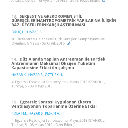
Antalya/Alanya, Türkiye, 5 - 08 Nisan 2018, (Özet Bildiri)
13.
SERBEST VE GREKOROMEN STİL
GÜREŞÇİLERİNANTROPOMETRİK YAPILARINA İLİŞKİN
BAZI DEĞERLERİNKARŞILAŞTIRILMASI
ORUÇ H.
,
HAZAR S.
III. Uluslararası Geleneksel Türk Güreşleri Sempozyumu ve
Oyunları, 6 Mayıs - 08 Aralık 2016
14.
Düz Alanda Yapılan Antrenman İle Fartlek
Antrenmanın Maksimal Oksijen Tüketim
Kapasitesine Etkisi ön çalışma
HAZAR K.
,
HAZAR S.
,
ÖZTÜRK U.
4. Egzersiz Fizyolojisi Sempozyumu. Mayıs 2013 İSTANBUL,
Türkiye, 5 - 08 Mayıs 2013
15.
Egzersiz Sonrası Uygulanan Ekstra
Ventilasyonun Toparlanma Üzerine Etkisi
POLAT M.
,
HAZAR S.
,
KESKİN A.
4. Egzersiz Fizyolojisi Sempozyumu. Mayıs 2013 İSTANBUL,
Türkiye, 5 - 08 Mayıs 2013, (Özet Bildiri)