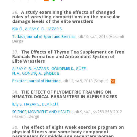
36.
A study examining the effects of changed
rules of wrestling competitions on the muscular
damage levels of the elite wrestlers
IŞIK Ö.
,
ALPAY C. B.
,
HAZAR S.
Turkish Journal of Sport and Exercise
, cilt.16, sa.1, 2014 (Hakemli
Dergi)
37.
The Effects of Thyme Tea Supplement on Free
Radicals Formation and Antioxidant System of
Elite Wrestlers
ALPAY C. B.
,
HAZAR S.
,
GÖKDEMİR K.
,
GÜZEL
N. A.
,
GÖNENÇ A.
,
ŞİMŞEK B.
Pakistan Journal of Nutrition
, cilt.12, sa.5, 2013 (Scopus)
38.
THE EFFECT OF PLYOMETRIC TRAINING ON
HEMATOLOGICAL PARAMETERS IN ALPINE SKIERS
İBİŞ S.
,
HAZAR S.
,
DEMİRCİ İ.
SCIENCE, MOVEMENT AND HEALTH
, cilt.9, sa.1, ss.253-256, 2012
(Hakemli Dergi)
39.
The effect of eight week exercise program on
physical fitness and some body component
parameters for middle age sedentary women