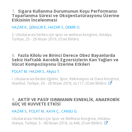
7.
Sigara Kullanma Durumunun Koşu Performansı
Toparlanma Süresi ve OksijenSatürasyonu Üzerine
Etkisinin İncelenmesi
HAZAR K.
,
ŞENGÜR E.
,
HAZAR S.
,
DEMİR O.
2. Uluslararası herkes için spor ve welness kongresi, Antalya,
Türkiye, 25 - 28 Nisan 2019, (Özet Bildiri)
8.
Fazla Kilolu ve Birinci Derece Obez Bayanlarda
Sekiz Haftalık Aerobik Egzersizlerin Kan Yağları ve
Vücut Kompozisyonu Üzerine Etkileri
POLAT M.
,
HAZAR S.
,
Akyüz T.
I. Uluslararası Beden Eğitimi, Spor, Rekreasyon ve Dans Kongresi,
İstanbul, Türkiye, 26 - 28 Nisan 2018, ss.117, (Özet Bildiri)
9.
AKTİF VE PASİF ISINMANIN ESNEKLİK, ANAEROBİK
GÜÇ VE KUVVETE ETKİSİ
HAZAR S.
,
POLAT M.
,
KAYA Ç.
,
CANSU G.
Uluslararası Herkes İçin Spor ve Wellness Kongresi, Antalya-
Alanya, Türkiye, 5 - 08 Nisan 2018, ss.446, (Özet Bildiri)