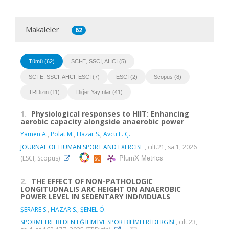
Makaleler
62
Tümü (62)
SCI-E, SSCI, AHCI (5)
SCI-E, SSCI, AHCI, ESCI (7)
ESCI (2)
Scopus (8)
TRDizin (11)
Diğer Yayınlar (41)
1.
Physiological responses to HIIT: Enhancing
aerobic capacity alongside anaerobic power
Yamen A.
,
Polat M.
,
Hazar S.
,
Avcu E. Ç.
JOURNAL OF HUMAN SPORT AND EXERCISE
, cilt.21, sa.1, 2026
PlumX Metrics
(ESCI, Scopus)
2.
THE EFFECT OF NON-PATHOLOGIC
LONGITUDNALIS ARC HEIGHT ON ANAEROBIC
POWER LEVEL IN SEDENTARY INDIVIDUALS
ŞERARE S.
,
HAZAR S.
,
ŞENEL Ö.
SPORMETRE BEDEN EĞİTİMİ VE SPOR BİLİMLERİ DERGİSİ
, cilt.23,