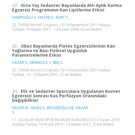
22.
Orta Yaş Sedanter Bayanlarda Altı Aylık Karma
Egzersiz Programının Kan Lipitlerine Etkisi
HABİPOĞLU S.
,
HAZAR S.
,
KURT Y.
22. TAFISA World Congress, 10-14 November 2011 Atalya
Türkiye, 10 Kasım 2011 - 14 Kasım 2009, (Özet Bildiri)
23.
Obez Bayanlarda Plates Egzersizlerinin Kan
Yağlarına ve Bazı Fiziksel Uygunluk
Parametrelerine Etkisi
HAZAR S.
,
ABANOZ E. I.
,
İBİŞ S.
22. TAFISA World Congress, 10-14 November 2011 Atalya
Türkiye, 10 - 14 Kasım 2011, (Özet Bildiri)
24.
Elit ve Sedanter Sporculara Uygulanan Kuvvet
Egzersizi Sonrası Kas Perfüzyon Oranındaki
Değişiklikler
HAZAR M.
,
SAVAŞ S.
,
BEYLEROĞLU M.
,
HAZAR
S.
11. ULUSLAR ARASI SPOR BİLİMLERİ KONGRESİ 10-12 Kasım 2010
Antalya Turkey, 10 Aralık 2010 - 12 Kasım 2011, (Özet Bildiri)