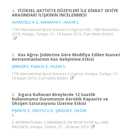
4.
FİZİKSEL AKTİVİTE DÜZEYLERİ İLE DİKKAT SEVİYE
ARASINDAKİ İLİŞKİNİN İNCELENMESİ
AVANOĞLU A. E.
,
KARAKAYA F.
,
HAZAR S.
17th International Sport Sciences Congress13th– 16th November,
2019, Antalya, Türkiye, 13 - 16 Kasım 2019, (Tam Metin Bildiri)
5.
Kas Ağrısı Şiddetine Göre Modifiye Edilen Kuvvet
Antrenmanlarının Kas Gelişimine Etkisi
ŞENGÜR E.
,
Pişkin N. E.
,
HAZAR S.
17th International Sport Sciences Congress, Antalya, Türkiye, 13 -
16 Kasım 2019, (Tam Metin Bildiri)
6.
Sigara Kullanan Bireylerde 12 Saatlik
Kullanmama Durumunun Aerobik Kapasite ve
Oksijen Saturasyonu Üzerine Etkisi
PİŞKİN N. E.
,
OKUYUCU A.
,
ŞENGÜR E.
,
HAZAR
S.
2. INTERNATIONAL CONFERENCE ON SPORTS FOR ALL AND
WELLNESS, Antalya, Türkiye, 25 - 28 Nisan 2019