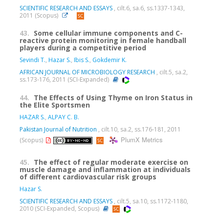
SCIENTIFIC RESEARCH AND ESSAYS
, cilt.6, sa.6, ss.1337-1343,
2011 (Scopus)
43.
Some cellular immune components and C-
reactive protein monitoring in female handball
players during a competitive period
Sevindi T.
,
Hazar S.
,
Ibis S.
,
Gokdemir K.
AFRICAN JOURNAL OF MICROBIOLOGY RESEARCH
, cilt.5, sa.2,
ss.173-176, 2011 (SCI-Expanded)
44.
The Effects of Using Thyme on Iron Status in
the Elite Sportsmen
HAZAR S.
,
ALPAY C. B.
Pakistan Journal of Nutrition
, cilt.10, sa.2, ss.176-181, 2011
PlumX Metrics
(Scopus)
45.
The effect of regular moderate exercise on
muscle damage and inflammation at individuals
of different cardiovascular risk groups
Hazar S.
SCIENTIFIC RESEARCH AND ESSAYS
, cilt.5, sa.10, ss.1172-1180,
2010 (SCI-Expanded, Scopus)