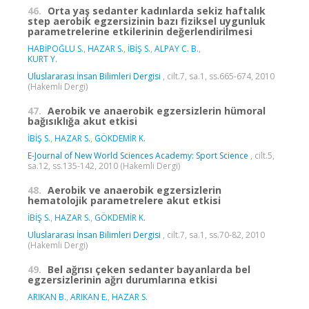
46.
Orta yaş sedanter kadınlarda sekiz haftalık
step aerobik egzersizinin bazı fiziksel uygunluk
parametrelerine etkilerinin değerlendirilmesi
HABİPOĞLU S.
,
HAZAR S.
,
İBİŞ S.
,
ALPAY C. B.
,
KURT Y.
Uluslararası İnsan Bilimleri Dergisi
, cilt.7, sa.1, ss.665-674, 2010
(Hakemli Dergi)
47.
Aerobik ve anaerobik egzersizlerin hümoral
bağısıklığa akut etkisi
İBİŞ S.
,
HAZAR S.
,
GÖKDEMİR K.
E-Journal of New World Sciences Academy: Sport Science
, cilt.5,
sa.12, ss.135-142, 2010 (Hakemli Dergi)
48.
Aerobik ve anaerobik egzersizlerin
hematolojik parametrelere akut etkisi
İBİŞ S.
,
HAZAR S.
,
GÖKDEMİR K.
Uluslararası İnsan Bilimleri Dergisi
, cilt.7, sa.1, ss.70-82, 2010
(Hakemli Dergi)
49.
Bel ağrısı çeken sedanter bayanlarda bel
egzersizlerinin ağrı durumlarına etkisi
ARIKAN B.
,
ARIKAN E.
,
HAZAR S.