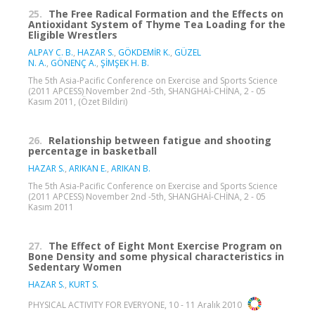
25.
The Free Radical Formation and the Effects on
Antioxidant System of Thyme Tea Loading for the
Eligible Wrestlers
ALPAY C. B.
,
HAZAR S.
,
GÖKDEMİR K.
,
GÜZEL
N. A.
,
GÖNENÇ A.
,
ŞİMŞEK H. B.
The 5th Asia-Pacific Conference on Exercise and Sports Science
(2011 APCESS) November 2nd -5th, SHANGHAİ-CHİNA, 2 - 05
Kasım 2011, (Özet Bildiri)
26.
Relationship between fatigue and shooting
percentage in basketball
HAZAR S.
,
ARIKAN E.
,
ARIKAN B.
The 5th Asia-Pacific Conference on Exercise and Sports Science
(2011 APCESS) November 2nd -5th, SHANGHAİ-CHİNA, 2 - 05
Kasım 2011
27.
The Effect of Eight Mont Exercise Program on
Bone Density and some physical characteristics in
Sedentary Women
HAZAR S.
,
KURT S.
PHYSICAL ACTIVITY FOR EVERYONE, 10 - 11 Aralık 2010