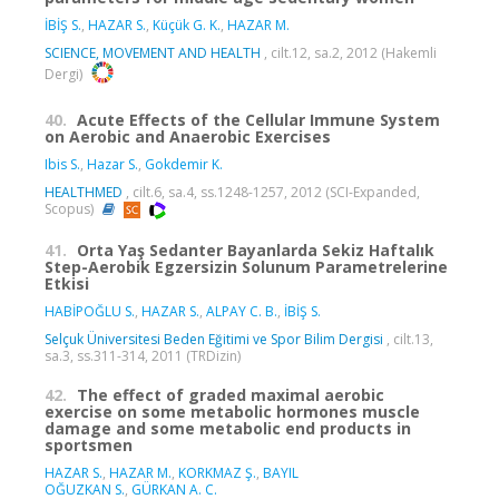
İBİŞ S.
,
HAZAR S.
,
Küçük G. K.
,
HAZAR M.
SCIENCE, MOVEMENT AND HEALTH
, cilt.12, sa.2, 2012 (Hakemli
Dergi)
40.
Acute Effects of the Cellular Immune System
on Aerobic and Anaerobic Exercises
Ibis S.
,
Hazar S.
,
Gokdemir K.
HEALTHMED
, cilt.6, sa.4, ss.1248-1257, 2012 (SCI-Expanded,
Scopus)
41.
Orta Yaş Sedanter Bayanlarda Sekiz Haftalık
Step-Aerobik Egzersizin Solunum Parametrelerine
Etkisi
HABİPOĞLU S.
,
HAZAR S.
,
ALPAY C. B.
,
İBİŞ S.
Selçuk Üniversitesi Beden Eğitimi ve Spor Bilim Dergisi
, cilt.13,
sa.3, ss.311-314, 2011 (TRDizin)
42.
The effect of graded maximal aerobic
exercise on some metabolic hormones muscle
damage and some metabolic end products in
sportsmen
HAZAR S.
,
HAZAR M.
,
KORKMAZ Ş.
,
BAYIL
OĞUZKAN S.
,
GÜRKAN A. C.