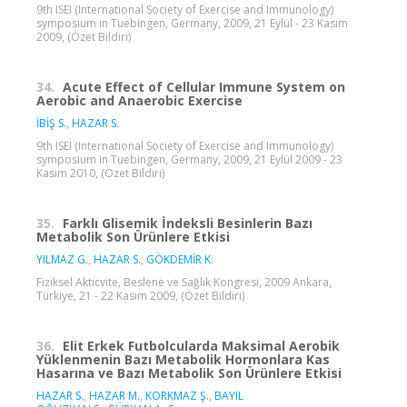
9th ISEI (International Society of Exercise and Immunology)
symposium in Tuebingen, Germany, 2009, 21 Eylül - 23 Kasım
2009, (Özet Bildiri)
34.
Acute Effect of Cellular Immune System on
Aerobic and Anaerobic Exercise
İBİŞ S.
,
HAZAR S.
9th ISEI (International Society of Exercise and Immunology)
symposium in Tuebingen, Germany, 2009, 21 Eylül 2009 - 23
Kasım 2010, (Özet Bildiri)
35.
Farklı Glisemik İndeksli Besinlerin Bazı
Metabolik Son Ürünlere Etkisi
YILMAZ G.
,
HAZAR S.
,
GÖKDEMİR K.
Fiziksel Akticvite, Beslene ve Sağlık Kongresi, 2009 Ankara,
Türkiye, 21 - 22 Kasım 2009, (Özet Bildiri)
36.
Elit Erkek Futbolcularda Maksimal Aerobik
Yüklenmenin Bazı Metabolik Hormonlara Kas
Hasarına ve Bazı Metabolik Son Ürünlere Etkisi
HAZAR S.
,
HAZAR M.
,
KORKMAZ Ş.
,
BAYIL