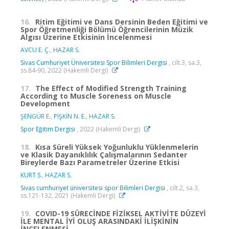
16.
Ritim Eğitimi ve Dans Dersinin Beden Eğitimi ve
Spor Öğretmenliği Bölümü Öğrencilerinin Müzik
Algısı Üzerine Etkisinin İncelenmesi
AVCU E. Ç.
,
HAZAR S.
Sivas Cumhuriyet Üniversitesi Spor Bilimleri Dergisi
, cilt.3, sa.3,
ss.84-90, 2022 (Hakemli Dergi)
17.
The Effect of Modified Strength Training
According to Muscle Soreness on Muscle
Development
ŞENGÜR E.
,
PİŞKİN N. E.
,
HAZAR S.
Spor Eğitim Dergisi
, 2022 (Hakemli Dergi)
18.
Kısa Süreli Yüksek Yoğunluklu Yüklenmelerin
ve Klasik Dayanıklılık Çalışmalarının Sedanter
Bireylerde Bazı Parametreler Üzerine Etkisi
KURT S.
,
HAZAR S.
Sivas cumhuriyet üniversitesi spor Bilimleri Dergisi
, cilt.2, sa.3,
ss.121-132, 2021 (Hakemli Dergi)
19.
COVID-19 SÜRECİNDE FİZİKSEL AKTİVİTE DÜZEYİ
İLE MENTAL İYİ OLUŞ ARASINDAKİ İLİŞKİNİN
İNCELENMESİ