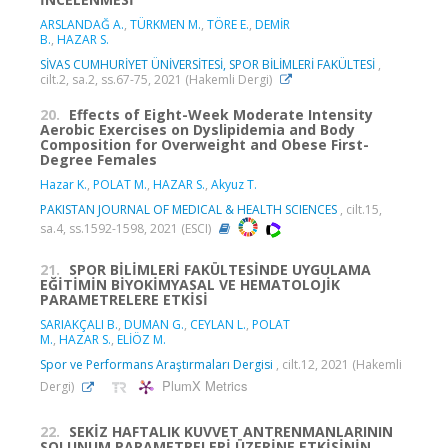
ARSLANDAĞ A.
,
TÜRKMEN M.
,
TÖRE E.
,
DEMİR
B.
,
HAZAR S.
SİVAS CUMHURİYET ÜNİVERSİTESİ, SPOR BİLİMLERİ FAKÜLTESİ
,
cilt.2, sa.2, ss.67-75, 2021 (Hakemli Dergi)
20.
Effects of Eight-Week Moderate Intensity
Aerobic Exercises on Dyslipidemia and Body
Composition for Overweight and Obese First-
Degree Females
Hazar K.
,
POLAT M.
,
HAZAR S.
,
Akyuz T.
PAKISTAN JOURNAL OF MEDICAL & HEALTH SCIENCES
, cilt.15,
sa.4, ss.1592-1598, 2021 (ESCI)
21.
SPOR BİLİMLERİ FAKÜLTESİNDE UYGULAMA
EĞİTİMİN BİYOKİMYASAL VE HEMATOLOJİK
PARAMETRELERE ETKİSİ
SARIAKÇALI B.
,
DUMAN G.
,
CEYLAN L.
,
POLAT
M.
,
HAZAR S.
,
ELİÖZ M.
Spor ve Performans Araştırmaları Dergisi
, cilt.12, 2021 (Hakemli
PlumX Metrics
Dergi)
22.
SEKİZ HAFTALIK KUVVET ANTRENMANLARININ
SOLUNUM PARAMETRELERİ ÜZERİNE ETKİSİNİN