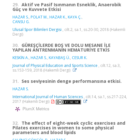
29.
Aktif ve Pasif Isınmanın Esneklik, Anaerobik
Güç ve Kuvvete Etkisi
HAZAR S.
,
POLAT M.
,
HAZAR K.
,
KAYA Ç.
,
CANSU G.
Ulusal Spor Bilimleri Dergisi
, cilt.2, sa.1, ss.20-30, 2018 (Hakemli
Dergi)
30.
GÜREŞÇİLERDE BOŞ VE DOLU MESANE İLE
YAPILAN ANTRENMANIN HEMATURİYE ETKİS
KESKİN A.
,
HAZAR S.
,
KAYABAŞ Ü.
,
CESUR K.
Journal of Physical Education and Sports Science
, cilt.12, sa.3,
ss.153-159, 2018 (Hakemli Dergi)
31.
Ses seviyesinin denge performansına etkisi.
HAZAR S.
International Journal of Human Sciences
, cilt.14, sa.1, ss.217-224,
2017 (Hakemli Dergi)
PlumX Metrics
32.
The effect of eight-week cyclic exercises and
Pilates exercises in women to some physical
parameters and blood lipids