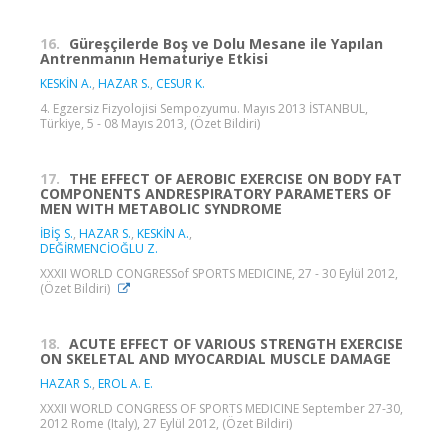
16.
Güreşçilerde Boş ve Dolu Mesane ile Yapılan
Antrenmanın Hematuriye Etkisi
KESKİN A.
,
HAZAR S.
,
CESUR K.
4. Egzersiz Fizyolojisi Sempozyumu. Mayıs 2013 İSTANBUL,
Türkiye, 5 - 08 Mayıs 2013, (Özet Bildiri)
17.
THE EFFECT OF AEROBIC EXERCISE ON BODY FAT
COMPONENTS ANDRESPIRATORY PARAMETERS OF
MEN WITH METABOLIC SYNDROME
İBİŞ S.
,
HAZAR S.
,
KESKİN A.
,
DEĞİRMENCİOĞLU Z.
XXXII WORLD CONGRESSof SPORTS MEDICINE, 27 - 30 Eylül 2012,
(Özet Bildiri)
18.
ACUTE EFFECT OF VARIOUS STRENGTH EXERCISE
ON SKELETAL AND MYOCARDIAL MUSCLE DAMAGE
HAZAR S.
,
EROL A. E.
XXXII WORLD CONGRESS OF SPORTS MEDICINE September 27-30,
2012 Rome (Italy), 27 Eylül 2012, (Özet Bildiri)