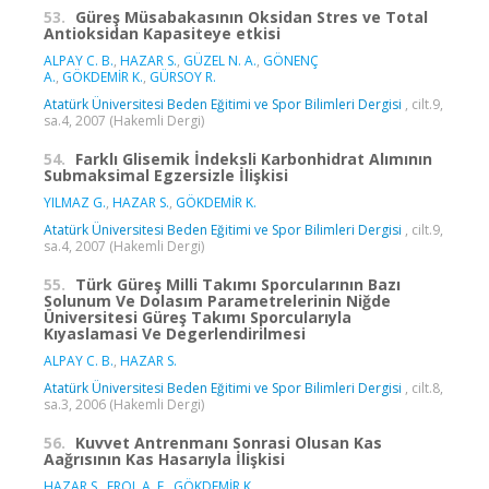
53.
Güreş Müsabakasının Oksidan Stres ve Total
Antioksidan Kapasiteye etkisi
ALPAY C. B.
,
HAZAR S.
,
GÜZEL N. A.
,
GÖNENÇ
A.
,
GÖKDEMİR K.
,
GÜRSOY R.
Atatürk Üniversitesi Beden Eğitimi ve Spor Bilimleri Dergisi
, cilt.9,
sa.4, 2007 (Hakemli Dergi)
54.
Farklı Glisemik İndeksli Karbonhidrat Alımının
Submaksimal Egzersizle İlişkisi
YILMAZ G.
,
HAZAR S.
,
GÖKDEMİR K.
Atatürk Üniversitesi Beden Eğitimi ve Spor Bilimleri Dergisi
, cilt.9,
sa.4, 2007 (Hakemli Dergi)
55.
Türk Güreş Milli Takımı Sporcularının Bazı
Solunum Ve Dolasım Parametrelerinin Niğde
Üniversitesi Güreş Takımı Sporcularıyla
Kıyaslamasi Ve Degerlendirilmesi
ALPAY C. B.
,
HAZAR S.
Atatürk Üniversitesi Beden Eğitimi ve Spor Bilimleri Dergisi
, cilt.8,
sa.3, 2006 (Hakemli Dergi)
56.
Kuvvet Antrenmanı Sonrasi Olusan Kas
Aağrısının Kas Hasarıyla İlişkisi
HAZAR S.
,
EROL A. E.
,
GÖKDEMİR K.