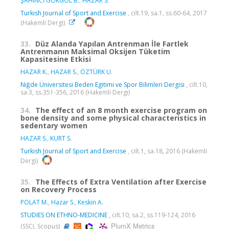
ŞAHİNCİ GÖKGÖL B.
,
HAZAR S.
Turkish Journal of Sport and Exercise
, cilt.19, sa.1, ss.60-64, 2017
(Hakemli Dergi)
33.
Düz Alanda Yapılan Antrenman İle Fartlek
Antrenmanın Maksimal Oksijen Tüketim
Kapasitesine Etkisi
HAZAR K.
,
HAZAR S.
,
ÖZTÜRK U.
Niğde Üniversitesi Beden Egitimi ve Spor Bilimleri Dergisi
, cilt.10,
sa.3, ss.351-356, 2016 (Hakemli Dergi)
34.
The effect of an 8 month exercise program on
bone density and some physical characteristics in
sedentary women
HAZAR S.
,
KURT S.
Turkish Journal of Sport and Exercise
, cilt.1, sa.18, 2016 (Hakemli
Dergi)
35.
The Effects of Extra Ventilation after Exercise
on Recovery Process
POLAT M.
,
Hazar S.
,
Keskin A.
STUDIES ON ETHNO-MEDICINE
, cilt.10, sa.2, ss.119-124, 2016
PlumX Metrics
(SSCI, Scopus)