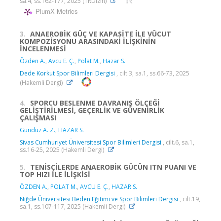
sa.4, ss.162-177, 2025 (TRDizin)
PlumX Metrics
3.
ANAEROBİK GÜÇ VE KAPASİTE İLE VÜCUT
KOMPOZİSYONU ARASINDAKİ İLİŞKİNİN
İNCELENMESİ
Özden A.
,
Avcu E. Ç.
,
Polat M.
,
Hazar S.
Dede Korkut Spor Bilimleri Dergisi
, cilt.3, sa.1, ss.66-73, 2025
(Hakemli Dergi)
4.
SPORCU BESLENME DAVRANIŞ ÖLÇEĞİ
GELİŞTİRİLMESİ, GEÇERLİK VE GÜVENİRLİK
ÇALIŞMASI
Gündüz A. Z.
,
HAZAR S.
Sivas Cumhuriyet Üniversitesi Spor Bilimleri Dergisi
, cilt.6, sa.1,
ss.16-25, 2025 (Hakemli Dergi)
5.
TENİSÇİLERDE ANAEROBİK GÜCÜN ITN PUANI VE
TOP HIZI İLE İLİŞKİSİ
ÖZDEN A.
,
POLAT M.
,
AVCU E. Ç.
,
HAZAR S.
Niğde Üniversitesi Beden Eğitimi ve Spor Bilimleri Dergisi
, cilt.19,
sa.1, ss.107-117, 2025 (Hakemli Dergi)