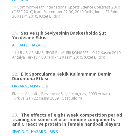
14 Commonwealth International Sports Science Congress 2010
(CISSC 2010) from September 27-30, 2010 Delhi, India, 27 Ekim -
30 Kasım 2010, (Özet Bildiri)
31.
Ses ve Işık Seviyesinin Basketbolda Şut
Yüzdesine Etkisi
ARIKAN E.
,
HAZAR S.
11. ULUSLAR ARASI SPOR BİLİMLERİ KONGRESİ 10-12 Kasım 2010
Antalya Turkey, 10 Aralık - 12 Kasım 2010, (Özet Bildiri)
32.
Elit Sporcularda Kekik Kullanımının Demir
Durumuna Etkisi
HAZAR S.
,
ALPAY C. B.
Fiziksel Akticvite, Beslene ve Sağlık Kongresi, 2009 Ankara,
Türkiye, 21 - 22 Kasım 2009, (Özet Bildiri)
33.
The effects of eight week competition period
training on some cellular immune components
and C reactive protein in female handball players
SEVİNDİ T.
,
HAZAR S.
,
İBİŞ S.