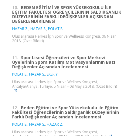
10.
BEDEN EĞİTİMİ VE SPOR YÜKSEKOKULU İLE
EĞİTİM FAKÜLTESİ ÖĞRENCİLERİNİN SALDIRGANLIK
DÜZEYLERİNİN FARKLI DEĞİŞKENLER AÇISINDAN
DEĞERLENDİRİLMESİ
HAZAR Z.
,
HAZAR S.
,
POLAT E.
Uluslararasu Herkes İçin Spor ve Wellness Kongresi, 06 Nisan
2018, (Özet Bildiri)
11.
Spor Lisesi Öğrencileri ve Spor Merkezi
Üyelerinin Spora Katılım Motivasyonlarının Bazı
Değişkenler Açısından İncelenmesi
POLAT E.
,
HAZAR S.
,
EKER Y.
Uluslararası Herkes İçin Spor ve Wellnes Kongresi,
Antalya/Alanya, Türkiye, 5 Nisan - 08 Mayıs 2018, (Özet Bildiri)
12.
Beden Eğitimi ve Spor Yüksekokulu ile Eğitim
Fakültesi Öğrencilerinin Saldırganlık Düzeylerinin
Farklı Değişkenler Açısından İncelenmesi
POLAT E.
,
HAZAR S.
,
HAZAR Z.
Uluslararası Herkes İçin Spor ve Wellnes Kongresi,