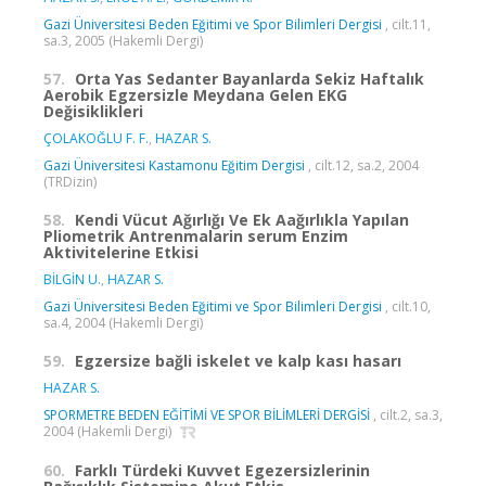
Gazi Üniversitesi Beden Eğitimi ve Spor Bilimleri Dergisi
, cilt.11,
sa.3, 2005 (Hakemli Dergi)
57.
Orta Yas Sedanter Bayanlarda Sekiz Haftalık
Aerobik Egzersizle Meydana Gelen EKG
Değisiklikleri
ÇOLAKOĞLU F. F.
,
HAZAR S.
Gazi Üniversitesi Kastamonu Eğitim Dergisi
, cilt.12, sa.2, 2004
(TRDizin)
58.
Kendi Vücut Ağırlığı Ve Ek Aağırlıkla Yapılan
Pliometrik Antrenmalarin serum Enzim
Aktivitelerine Etkisi
BİLGİN U.
,
HAZAR S.
Gazi Üniversitesi Beden Eğitimi ve Spor Bilimleri Dergisi
, cilt.10,
sa.4, 2004 (Hakemli Dergi)
59.
Egzersize bağli iskelet ve kalp kası hasarı
HAZAR S.
SPORMETRE BEDEN EĞİTİMİ VE SPOR BİLİMLERİ DERGİSİ
, cilt.2, sa.3,
2004 (Hakemli Dergi)
60.
Farklı Türdeki Kuvvet Egezersizlerinin