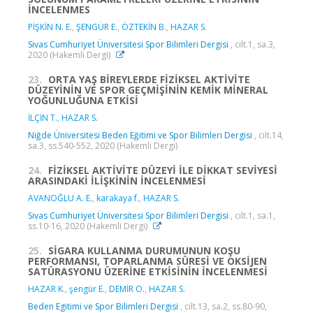
İNCELENMES
PİŞKİN N. E.
,
ŞENGÜR E.
,
ÖZTEKİN B.
,
HAZAR S.
Sivas Cumhuriyet Üniversitesi Spor Bilimleri Dergisi
, cilt.1, sa.3,
2020 (Hakemli Dergi)
23.
ORTA YAŞ BİREYLERDE FİZİKSEL AKTİVİTE
DÜZEYİNİN VE SPOR GEÇMİŞİNİN KEMİK MİNERAL
YOĞUNLUĞUNA ETKİSİ
İLÇİN T.
,
HAZAR S.
Niğde Üniversitesi Beden Eğitimi ve Spor Bilimleri Dergisi
, cilt.14,
sa.3, ss.540-552, 2020 (Hakemli Dergi)
24.
FİZİKSEL AKTİVİTE DÜZEYİ İLE DİKKAT SEVİYESİ
ARASINDAKİ İLİŞKİNİN İNCELENMESİ
AVANOĞLU A. E.
,
karakaya f.
,
HAZAR S.
Sivas Cumhuriyet Üniversitesi Spor Bilimleri Dergisi
, cilt.1, sa.1,
ss.10-16, 2020 (Hakemli Dergi)
25.
SİGARA KULLANMA DURUMUNUN KOŞU
PERFORMANSI, TOPARLANMA SÜRESİ VE OKSİJEN
SATÜRASYONU ÜZERİNE ETKİSİNİN İNCELENMESİ
HAZAR K.
,
şengür E.
,
DEMİR O.
,
HAZAR S.
Beden Egitimi ve Spor Bilimleri Dergisi
, cilt.13, sa.2, ss.80-90,