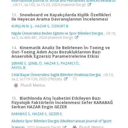
International Journal of Social and Humanities Sciences Research
, cilt.11, sa.103, ss.15-23, 2024 (Hakemli Dergi)
13.
Snowboard ve Kayakçılarda Kişilik Özellikleri
ile Heyecan Arama Davranışlarının İncelenmesi
KURŞUN N. Ş.
,
HAZAR S.
,
ÖZKURT B.
Niğde Üniversitesi Beden Eğitimi ve Spor Bilimleri Dergisi
, cilt.18,
sa.3, ss.466-481, 2024 (Hakemli Dergi)
14.
Kinematik Analiz İle Belirlenen İn-Toeing ve
Out-Toeing Adım Açısı Bozukluklarının Bazı
Anaerobik Egzersiz Parametrelerine Etkisi
ŞERARE S.
,
ŞENEL Ö.
,
HAZAR S.
,
PAZARCI Ö.
,
AKYOL B.
Celal Bayar Üniversitesi Sağlık Bilimleri Enstitüsü Dergisi
, cilt.10,
sa.2, ss.119-126, 2023 (TRDizin)
PlumX Metrics
15.
Biathlonda Atış İsabetini Etkileyen Bazı
Fizyolojik Faktörlerin İncelenmesi Sefer KARABAĞ
Serkan HAZAR Engin GEZER
KARABAĞ S.
,
HAZAR S.
,
GEZER E.
Akdeniz Spor Bilimleri Dergisi (Mediterranean Journal of Sport
PlumX Metrics
Science)
, 2022 (Hakemli Dergi)