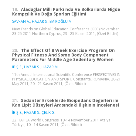
19.
Aladağlar Milli Parkı nda Ve Bolkarlarda Niğde
Kampçılık Ve Doğa Sporları Eğitimi
SAVRAN A.
,
HAZAR S.
,
EMİROĞLU M.
New Trends on Global Education Conference (GEC) November
23-25 2011 Northern Cyprus, 23 - 25 Kasım 2011, (Özet Bildiri)
20.
The Effect Of 8 Week Exercise Program On
Physical Fitness And Some Body Component
Parameters For Mıddle Age Sedentary Women
İBİŞ S.
,
HAZAR S.
,
HAZAR M.
11th Annual International Scientific Conference PERSPECTIVES IN
PHYSICAL EDUCATION AND SPORT, Constanta, ROMANIA, 20-21
May 2011, 20 - 21 Kasım 2011, (Özet Bildiri)
21.
Sedanter Erkeklerde Bioipedans Değerleri ile
Kan Lipit Düzeyleri Arasındaki İlişkinin İncelenesi
İBİŞ S.
,
HAZAR S.
,
ÇELİK G.
22. TAFISA World Congress, 10-14 November 2011 Atalya
Türkiye, 10 - 14 Kasım 2011, (Özet Bildiri)