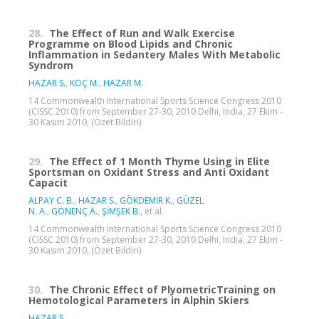
28.
The Effect of Run and Walk Exercise
Programme on Blood Lipids and Chronic
Inflammation in Sedantery Males With Metabolic
Syndrom
HAZAR S.
,
KOÇ M.
,
HAZAR M.
14 Commonwealth International Sports Science Congress 2010
(CISSC 2010) from September 27-30, 2010 Delhi, India, 27 Ekim -
30 Kasım 2010, (Özet Bildiri)
29.
The Effect of 1 Month Thyme Using in Elite
Sportsman on Oxidant Stress and Anti Oxidant
Capacit
ALPAY C. B.
,
HAZAR S.
,
GÖKDEMİR K.
,
GÜZEL
N. A.
,
GÖNENÇ A.
,
ŞİMŞEK B.
, et al.
14 Commonwealth International Sports Science Congress 2010
(CISSC 2010) from September 27-30, 2010 Delhi, India, 27 Ekim -
30 Kasım 2010, (Özet Bildiri)
30.
The Chronic Effect of PlyometricTraining on
Hemotological Parameters in Alphin Skiers
HAZAR S.