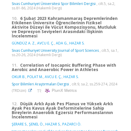
Sivas Cumhuriyet Üniversitesi Spor Bilimleri Dergisi
, cilt.5, sa.2,
ss.81-86, 2024 (Hakemli Dergi)
10.
6 Şubat 2023 Kahramanmaraş Depremlerinden
Etkilenen Üniversite Öğrencilerinin Fiziksel
Aktivite Düzeyi ile Vücut Kompozisyonu, Mutluluk
ve Depresyon Seviyeleri Arasındaki İlişkinin
İncelenmesi
GÜNDÜZ A. Z.
,
AVCU E. Ç.
,
ADA G.
,
HAZAR S.
Sivas Cumhuriyet University Journal of Sport Sciences
, cilt.5, sa.1,
ss.20-26, 2024 (Hakemli Dergi)
11.
Correlation of Isocapnic Buffering Phase with
Aerobic and Anaerobic Power in Athletes
OKUR B.
,
POLAT M.
,
AVCU E. Ç.
,
HAZAR S.
Spor Bilimleri Araştırmaları Dergisi
, cilt.9, sa.2, ss.259-274, 2024
PlumX Metrics
(TRDizin)
12.
Düşük Arklı Ayak Pes Planus ve Yüksek Arklı
Ayak Pes Kavus Ayak Deformitelerine Sahip
Bireylerin Anaerobik Egzersiz Performanslarının
İncelenmesi
ŞERARE S.
,
ŞENEL Ö.
,
HAZAR S.
,
PAZARCI Ö.