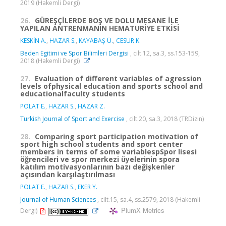
2019 (Hakemli Dergi)
26.
GÜREŞÇİLERDE BOŞ VE DOLU MESANE İLE
YAPILAN ANTRENMANIN HEMATURİYE ETKİSİ
KESKİN A.
,
HAZAR S.
,
KAYABAŞ Ü.
,
CESUR K.
Beden Egitimi ve Spor Bilimleri Dergisi
, cilt.12, sa.3, ss.153-159,
2018 (Hakemli Dergi)
27.
Evaluation of different variables of agression
levels ofphysical education and sports school and
educationalfaculty students
POLAT E.
,
HAZAR S.
,
HAZAR Z.
Turkish Journal of Sport and Exercise
, cilt.20, sa.3, 2018 (TRDizin)
28.
Comparing sport participation motivation of
sport high school students and sport center
members in terms of some variablespSpor lisesi
öğrencileri ve spor merkezi üyelerinin spora
katılım motivasyonlarının bazı değişkenler
açısından karşılaştırılması
POLAT E.
,
HAZAR S.
,
EKER Y.
Journal of Human Sciences
, cilt.15, sa.4, ss.2579, 2018 (Hakemli
PlumX Metrics
Dergi)