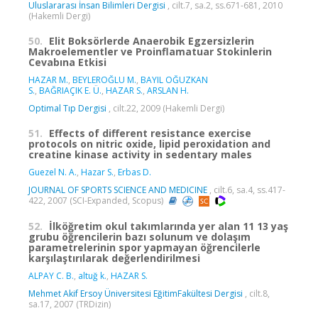
Uluslararası İnsan Bilimleri Dergisi
, cilt.7, sa.2, ss.671-681, 2010
(Hakemli Dergi)
50.
Elit Boksörlerde Anaerobik Egzersizlerin
Makroelementler ve Proinflamatuar Stokinlerin
Cevabına Etkisi
HAZAR M.
,
BEYLEROĞLU M.
,
BAYIL OĞUZKAN
S.
,
BAĞRIAÇIK E. Ü.
,
HAZAR S.
,
ARSLAN H.
Optimal Tıp Dergisi
, cilt.22, 2009 (Hakemli Dergi)
51.
Effects of different resistance exercise
protocols on nitric oxide, lipid peroxidation and
creatine kinase activity in sedentary males
Guezel N. A.
,
Hazar S.
,
Erbas D.
JOURNAL OF SPORTS SCIENCE AND MEDICINE
, cilt.6, sa.4, ss.417-
422, 2007 (SCI-Expanded, Scopus)
52.
İlköğretim okul takımlarında yer alan 11 13 yaş
grubu öğrencilerin bazı solunum ve dolaşım
parametrelerinin spor yapmayan öğrencilerle
karşılaştırılarak değerlendirilmesi
ALPAY C. B.
,
altuğ k.
,
HAZAR S.
Mehmet Akif Ersoy Üniversitesi EğitimFakültesi Dergisi
, cilt.8,
sa.17, 2007 (TRDizin)