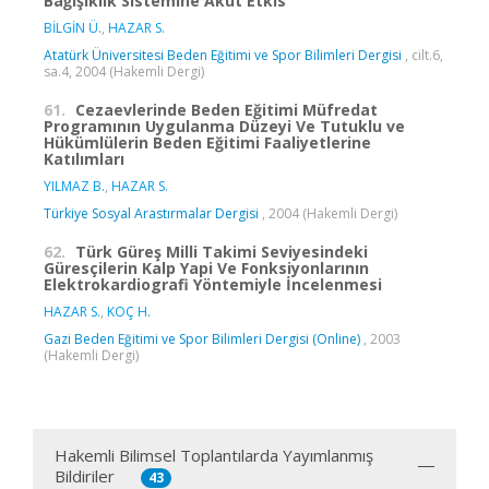
Bağışıklık Sistemine Akut Etkis
BİLGİN Ü.
,
HAZAR S.
Atatürk Üniversitesi Beden Eğitimi ve Spor Bilimleri Dergisi
, cilt.6,
sa.4, 2004 (Hakemli Dergi)
61.
Cezaevlerinde Beden Eğitimi Müfredat
Programının Uygulanma Düzeyi Ve Tutuklu ve
Hükümlülerin Beden Eğitimi Faaliyetlerine
Katılımları
YILMAZ B.
,
HAZAR S.
Türkiye Sosyal Arastırmalar Dergisi
, 2004 (Hakemli Dergi)
62.
Türk Güreş Milli Takimi Seviyesindeki
Güresçilerin Kalp Yapi Ve Fonksiyonlarının
Elektrokardiografi Yöntemiyle İncelenmesi
HAZAR S.
,
KOÇ H.
Gazi Beden Eğitimi ve Spor Bilimleri Dergisi (Online)
, 2003
(Hakemli Dergi)
Hakemli Bilimsel Toplantılarda Yayımlanmış
Bildiriler
43