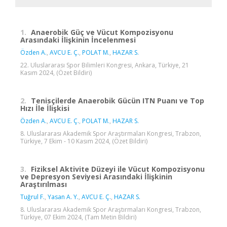
1.
Anaerobik Güç ve Vücut Kompozisyonu
Arasındaki İlişkinin İncelenmesi
Özden A.
,
AVCU E. Ç.
,
POLAT M.
,
HAZAR S.
22. Uluslararası Spor Bilimleri Kongresi, Ankara, Türkiye, 21
Kasım 2024, (Özet Bildiri)
2.
Tenisçilerde Anaerobik Gücün ITN Puanı ve Top
Hızı İle İlişkisi
Özden A.
,
AVCU E. Ç.
,
POLAT M.
,
HAZAR S.
8. Uluslararası Akademik Spor Araştırmaları Kongresi, Trabzon,
Türkiye, 7 Ekim - 10 Kasım 2024, (Özet Bildiri)
3.
Fiziksel Aktivite Düzeyi ile Vücut Kompozisyonu
ve Depresyon Seviyesi Arasındaki İlişkinin
Araştırılması
Tuğrul F.
,
Yasan A. Y.
,
AVCU E. Ç.
,
HAZAR S.
8. Uluslararası Akademik Spor Araştırmaları Kongresi, Trabzon,
Türkiye, 07 Ekim 2024, (Tam Metin Bildiri)