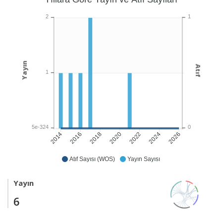
1
2
Yayın
Atıf
1
0
5e-324
2016
2018
2020
2022
2024
2026
2014
Atıf Sayısı (WOS)
Yayın Sayısı
Yayın
6