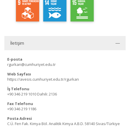
İletişim
E-posta
rgurkan@cumhuriyet.edu.tr
Web Sayfası
https://avesis.cumhuriyet.edu.tr/rgurkan
İş Telefonu
+90 346 219 1010
Dahili: 2136
Fax Telefonu
+90 346 219 1186
Posta Adresi
C.Ü. Fen Fak. Kimya Böl. Analitik Kimya A.B.D. 58140 Sivas/Türkiye