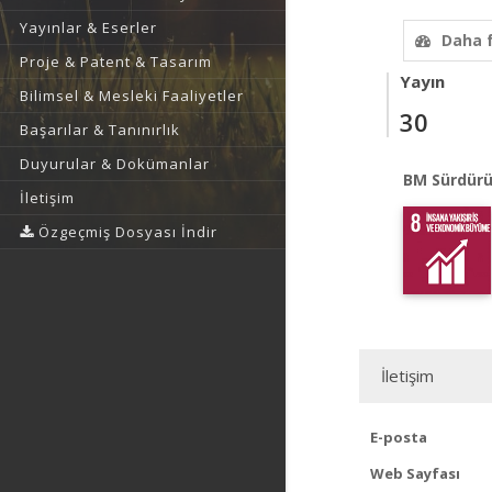
Yayınlar & Eserler
Daha 
Proje & Patent & Tasarım
Yayın
Bilimsel & Mesleki Faaliyetler
30
Başarılar & Tanınırlık
Duyurular & Dokümanlar
BM Sürdürü
İletişim
Özgeçmiş Dosyası İndir
İletişim
E-posta
Web Sayfası