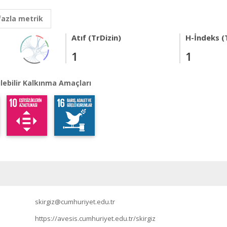
fazla metrik
Atıf (TrDizin)
H-İndeks (
1
1
lebilir Kalkınma Amaçları
skirgiz@cumhuriyet.edu.tr
https://avesis.cumhuriyet.edu.tr/skirgiz