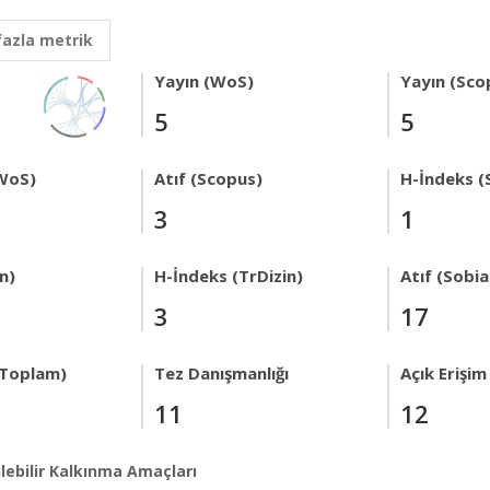
fazla metrik
Yayın (WoS)
Yayın (Sco
5
5
WoS)
Atıf (Scopus)
H-İndeks (
3
1
n)
H-İndeks (TrDizin)
Atıf (Sobi
3
17
 Toplam)
Tez Danışmanlığı
Açık Erişim
11
12
lebilir Kalkınma Amaçları