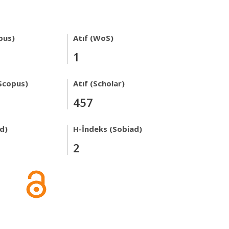
pus)
Atıf (WoS)
1
Scopus)
Atıf (Scholar)
457
ad)
H-İndeks (Sobiad)
2