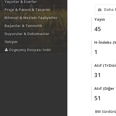
Yayınlar & Eserler
Daha 
Proje & Patent & Tasarım
Bilimsel & Mesleki Faaliyetler
Yayın
Başarılar & Tanınırlık
45
Duyurular & Dokümanlar
İletişim
H-İndeks (
Özgeçmiş Dosyası İndir
1
Atıf (TrDizi
31
Atıf (Diğer
51
BM Sürdürü