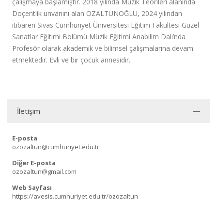
çalışmaya başlamıştır. 2018 yılında Müzik Teorileri alanında
Doçentlik unvanını alan ÖZALTUNOĞLU, 2024 yılından
itibaren Sivas Cumhuriyet Üniversitesi Eğitim Fakültesi Güzel
Sanatlar Eğitimi Bölümü Müzik Eğitimi Anabilim Dalı’nda
Profesör olarak akademik ve bilimsel çalışmalarına devam
etmektedir. Evli ve bir çocuk annesidir.
İletişim
E-posta
ozozaltun@cumhuriyet.edu.tr
Diğer E-posta
ozozaltun@gmail.com
Web Sayfası
https://avesis.cumhuriyet.edu.tr/ozozaltun